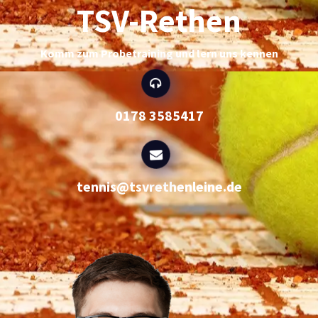
TSV-Rethen
Komm zum Probetraining und lern uns kennen
0178 3585417
tennis@tsvrethenleine.de