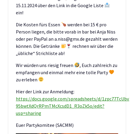
15.11.2024 über den Link in die Google Liste
ein!
Die Kosten fürs Essen
werden bei 15 € pro
Person liegen, die bitte vorab in bar bei Anja Niss
oder per PayPal an a.niss@gmx.de gezahlt werden
können. Die Getränke
rechnen wir über die
„übliche“ Strichliste ab!
Wir würden uns riesig freuen
, Euch zahlreich zu
empfangen und einmal mehr eine tolle Party
zu erleben
Hier der Link zur Anmeldung:
https://docs.google.com/spreadsheets/d/1zpc77TcUbvX
95bwtXdQrRPmTMcXcsdD1_R3oZk5o/edit?
usp=sharing
Euer Partykomitee (SACMM)