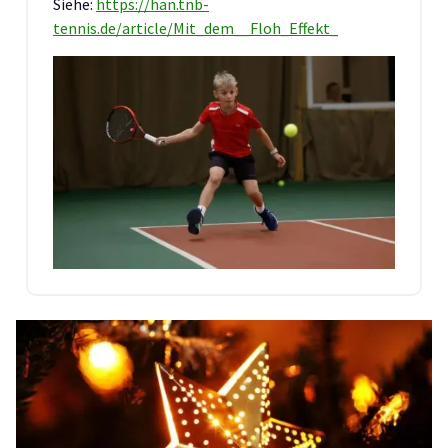
Siehe:
https://han.tnb-
tennis.de/article/Mit_dem__Floh_Effekt_