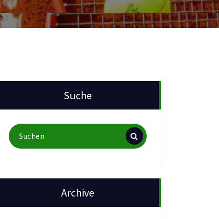
Suche
Suchen
nach:
Archive
rchive