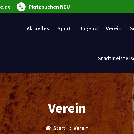
ne.de
Platzbuchen NEU
Aktuelles
Sport
Jugend
Verein
S
Stadtmeisters
Verein
Start
::
Verein